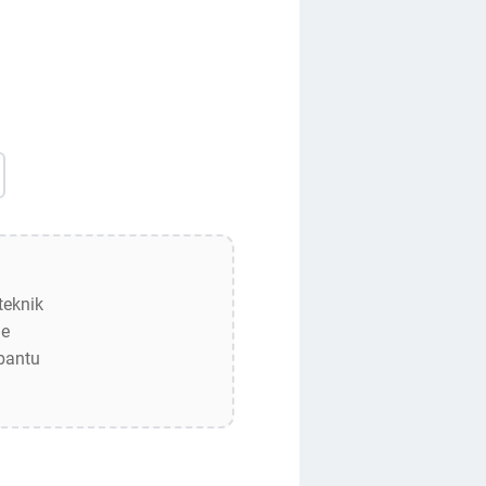
teknik
de
bantu