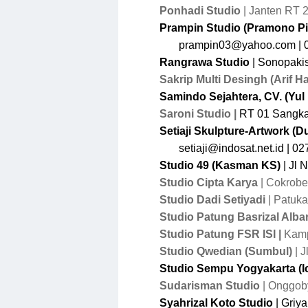
Ponhadi Studio
| Janten RT 
Prampin Studio (Pramono P
prampin
03@yahoo.com
| 
Rangrawa Studio
| Sonopakis
Sakrip Multi Desingh (Arif H
Samindo Sejahtera,
CV. (Yul
Saroni Studio |
RT 01 Sangka
Setiaji Skulpture-Artwork
(Du
setiaji@indosat.net.id
| 02
Studio 49
(Kasman KS)
| Jl 
Studio Cipta Karya
| Cokrob
Studio Dadi Setiyadi
| Patuk
Studio Patung Basrizal Albar
Studio Patung FSR ISI |
Kamp
Studio Qwedian (Sumbul)
| 
Studio Sempu Yogyakarta (
Sudarisman Studio
| Onggoby
Syahrizal Koto
Studio
| Griy