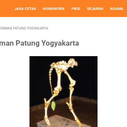
JASA CETAK
HUMANIORA
FIKSI
SEJARAH
AGAMA
SENIMAN PATUNG YOGYAKARTA
iman Patung Yogyakarta