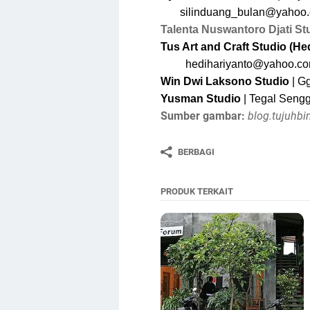
silinduang_bulan@yahoo
Talenta Nuswantoro Djati St
Tus Art and Craft Studio (He
hedihariyanto@yahoo.c
Win Dwi Laksono
Studio
| G
Yusman
Studio
| Tegal Seng
Sumber gambar:
blog.tujuhb
BERBAGI
PRODUK TERKAIT