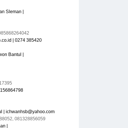
an Sleman |
| 085868264042
.co.id
| 0274 385420
on Bantul |
717395
8156864798
tul | ichwanhsb@yahoo.com
88052, 081328856059
an |