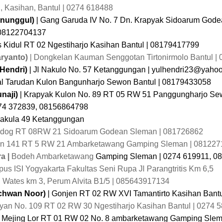
2, Kasihan, Bantul | 0274 618488
inunggul)
| Gang Garuda IV No. 7 Dn. Krapyak Sidoarum Gode
08122704137
 Kidul RT 02 Ngestiharjo Kasihan Bantul | 08179417799
aryanto)
| Dongkelan Kauman Senggotan Tirtonirmolo Bantul 
 Hendri)
| Jl Nakulo No. 57 Ketanggungan |
yulhendri23@yahoo
l Tarudan Kulon Bangunharjo Sewon Bantul | 08179433058
naji)
| Krapyak Kulon No. 89 RT 05 RW 51 Panggungharjo Sew
74 372839, 08156864798
Nakula 49 Ketanggungan
edog RT 08RW 21 Sidoarum Godean Sleman | 081726862
an 141 RT 5 RW 21 Ambarketawang Gamping Sleman | 08122
a |
Bodeh Ambarketawang
Gamping Sleman | 0274 619911, 0
us ISI Yogyakarta Fakultas Seni Rupa
Jl Parangtritis Km 6,5
Jl Wates km 3, Perum Alvita B1/5 | 085643917134
Ichwan Noor)
| Gonjen RT 02 RW XVI Tamantirto Kasihan Ban
an No. 109 RT 02 RW 30 Ngestiharjo Kasihan Bantul |
0274 5
a Mejing Lor RT 01 RW 02 No. 8 ambarketawang Gamping Slem