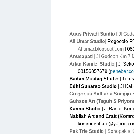
Agus Priyadi
Studio
| Jl Go
Ali Umar
Studio
|
Rogocolo RT
Aliumar.blogspot.com
| 0
Anusapati
| Jl Godean Km 7 
Arlan Kamiel
Studio
|
Jl Seko
08156857679 (
penebar.c
Badari Mustaq Studio
| Turu
Edhi Sunarso
Studio
| Jl Ka
Gregorius Sidharta Soegijo 
Guhsoe Art
(Teguh S Priyon
Kasno Studio
| Jl Bantul Km
Nabilah Art and Craft
(Komr
komrodenharo@yahoo.c
Pak Trie Studio
| Sonopakis 