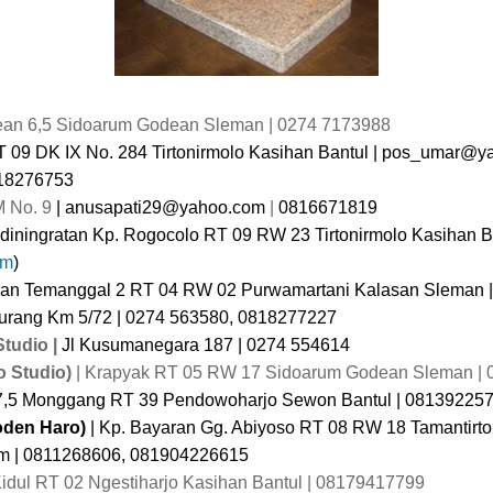
dean 6,5 Sidoarum Godean Sleman | 0274
7173988
 09 DK IX No. 284 Tirtonirmolo Kasihan Bantul | pos_umar@ya
818276753
M No. 9
| anusapati29@yahoo.com
|
0816671819
diningratan Kp. Rogocolo RT 09 RW 23 Tirtonirmolo Kasihan B
om
)
san Temanggal 2 RT 04 RW 02 Purwamartani Kalasan Sleman 
liurang Km 5/72 | 0274 563580, 0818277227
Studio |
Jl Kusumanegara 187 | 0274 554614
o
Studio)
| Krapyak RT 05 RW 17 Sidoarum Godean Sleman |
 7,5 Monggang RT 39 Pendowoharjo Sewon Bantul | 08139225
oden Haro)
| Kp. Bayaran Gg. Abiyoso RT 08 RW 18 Tamantirto
om
| 0811268606, 081904226615
Kidul RT 02 Ngestiharjo Kasihan Bantul | 08179417799