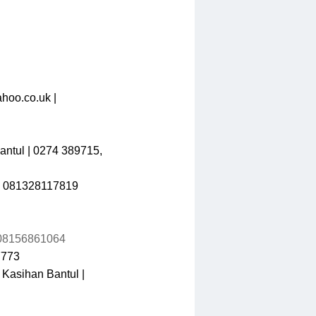
hoo.co.uk |
antul | 0274 389715,
| 081328117819
 08156861064
7773
 Kasihan Bantul |