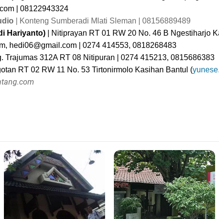
.com
| 08122943324
udio
| Konteng Sumberadi Mlati Sleman | 08156889489
di Hariyanto)
| Nitiprayan RT 01 RW 20 No. 46 B Ngestiharjo K
om
,
hedi06@gmail.com
| 0274 414553, 0818268483
g. Trajumas 312A RT 08 Nitipuran | 0274 415213, 0815686383
gotan RT 02 RW 11 No. 53 Tirtonirmolo Kasihan Bantul (
yunese
intang.com