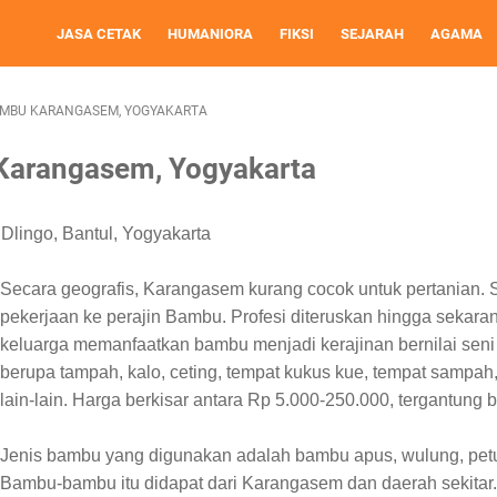
JASA CETAK
HUMANIORA
FIKSI
SEJARAH
AGAMA
AMBU KARANGASEM, YOGYAKARTA
Karangasem, Yogyakarta
Dlingo
,
Bantul
, Yogyakarta
Secara geografis, Karangasem kurang cocok untuk pertanian. 
p
ekerjaan
ke
perajin Bambu. Profesi diteruskan hingga sekaran
keluarga memanfaatkan bambu menjadi kerajinan bernilai seni 
berupa tampah,
k
alo, ceting, tempat kukus kue, tempat sampah
lain-lain. Harga berkisar antara
Rp
5.000-250.000, tergantung 
Jenis bambu yang digunakan adalah bambu apus, wulung, pet
Bambu-bambu itu d
idapat dari Karangasem dan daerah sekitar